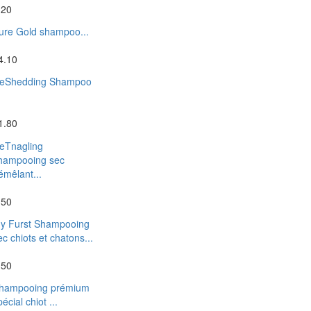
.20
ure Gold shampoo...
4.10
eShedding Shampoo
.
1.80
eTnagling
hampooing sec
émêlant...
.50
y Furst Shampooing
ec chiots et chatons...
.50
hampooing prémium
écial chiot ...