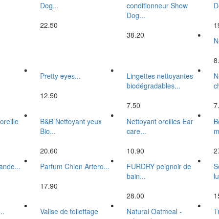
Dog...
conditionneur Show
D
Dog...
22.50
1
38.20
N
8
Pretty eyes...
Lingettes nettoyantes
N
biodégradables...
c
12.50
7.50
7
reille
B&B Nettoyant yeux
Nettoyant oreilles Ear
B
Bio...
care...
m
20.60
10.90
2
ande...
Parfum Chien Artero...
FURDRY peignoir de
S
bain...
lu
17.90
28.00
1
..
Valise de toilettage
Natural Oatmeal -
T