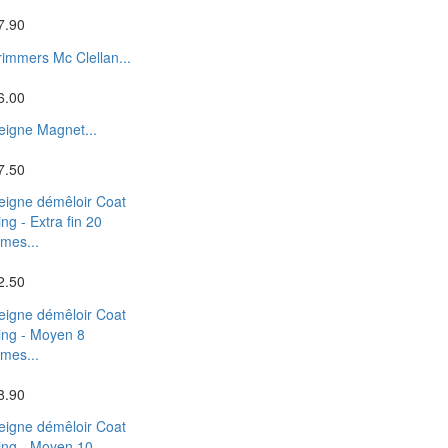
7.90
rimmers Mc Clellan...
6.00
eigne Magnet...
7.50
eigne démêloir Coat
ing - Extra fin 20
ames...
2.50
eigne démêloir Coat
ing - Moyen 8
ames...
8.90
eigne démêloir Coat
ing - Moyen 10