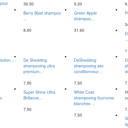
 pour
36.50
9.20
9
Berry Blast shampoo
Green Apple
P
...
shampoo...
3
8.60
31.60
D
..
1
ution...
De Shedding
DeShedding
D
shampooing ultra
shampooing sec
s
premium...
conditionneur...
d
7.50
7.50
7
Super Shine Ultra
White Coat
M
ec
Brillance...
shampooing fourrures
s
blanches ...
7.50
7
7.50
S
sp