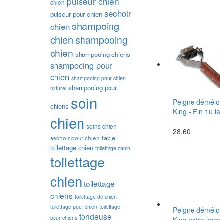
pulseur chien
chien
sechoir
pulseur pour chien
shampoing
chien
chien
shampooing
chien
shampooing chiens
shampooing pour
chien
shampooing pour chien
shampooing pour
naturel
soin
Peigne démêloi
chiens
King - Fin 10 l
chien
soins chien
28.60
table
séchoir pour chien
toilettage chien
toilettage canin
toilettage
chien
toilettage
chiens
toilettage de chien
toilettage pour chien
toilettage
Peigne démêloi
tondeuse
pour chiens
King extra large