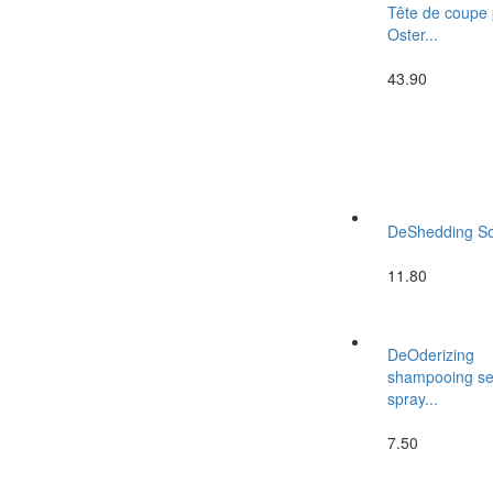
Tête de coupe
Oster...
43.90
DeShedding Sol
11.80
DeOderizing
shampooing s
spray...
7.50