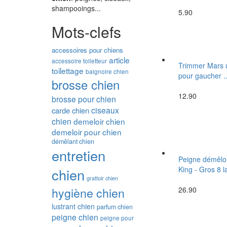
shampooings...
5.90
Mots-clefs
accessoires pour chiens
article
accessoire toiletteur
Trimmer Mars u
toilettage
baignoire chien
pour gaucher ..
brosse chien
12.90
brosse pour chien
ciseaux
carde chien
chien
demeloir chien
demeloir pour chien
démêlant chien
entretien
Peigne démêloi
King - Gros 8 l
chien
grattoir chien
hygiène chien
26.90
lustrant chien
parfum chien
peigne chien
peigne pour