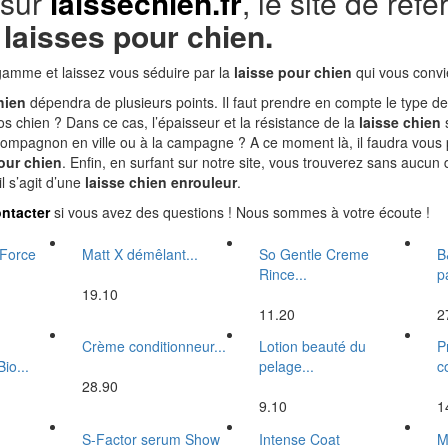
 sur
laissechien.fr
, le site de réf
e
laisses pour chien.
gamme et laissez vous séduire par la
laisse pour chien
qui vous convie
hien
dépendra de plusieurs points. Il faut prendre en compte le type d
os chien ? Dans ce cas, l’épaisseur et la résistance de la
laisse chien
s
mpagnon en ville ou à la campagne ? A ce moment là, il faudra vous p
our chien
. Enfin, en surfant sur notre site, vous trouverez sans aucun
l s’agit d’une
laisse chien enrouleur
.
ntacter
si vous avez des questions ! Nous sommes à votre écoute !
 Force
Matt X démêlant...
So Gentle Creme
B
Rince...
p
19.10
11.20
2
Crème conditionneur...
Lotion beauté du
P
io...
pelage...
c
28.90
9.10
1
S-Factor serum Show
Intense Coat
M